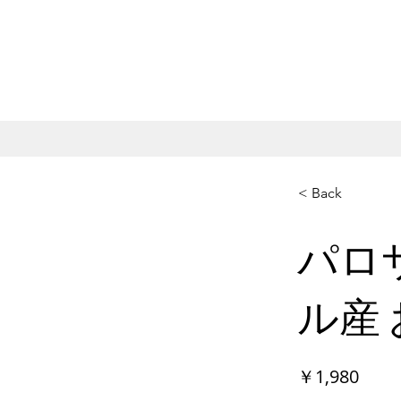
< Back
パロ
ル産
￥1,980